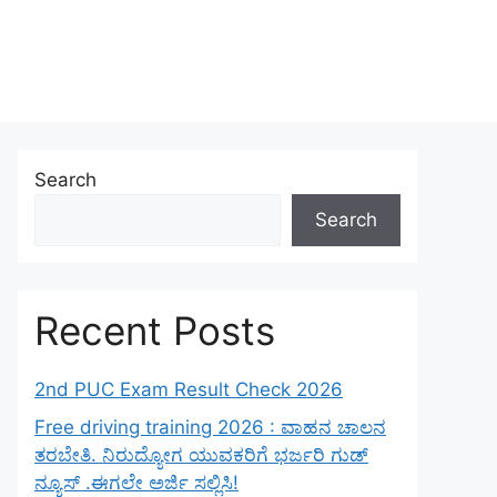
Search
Search
Recent Posts
2nd PUC Exam Result Check 2026
Free driving training 2026 : ವಾಹನ ಚಾಲನ
ತರಬೇತಿ. ನಿರುದ್ಯೋಗ ಯುವಕರಿಗೆ ಭರ್ಜರಿ ಗುಡ್
ನ್ಯೂಸ್ .ಈಗಲೇ ಅರ್ಜಿ ಸಲ್ಲಿಸಿ!