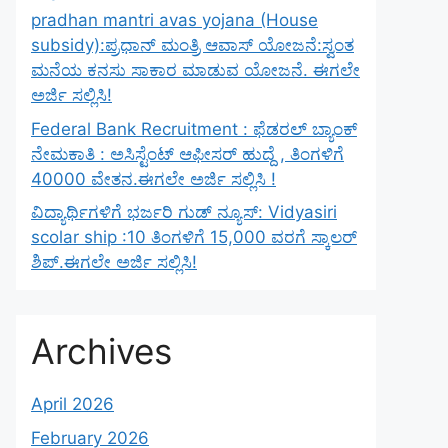
pradhan mantri avas yojana (House
subsidy):ಪ್ರಧಾನ್ ಮಂತ್ರಿ ಆವಾಸ್ ಯೋಜನೆ:ಸ್ವಂತ
ಮನೆಯ ಕನಸು ಸಾಕಾರ ಮಾಡುವ ಯೋಜನೆ. ಈಗಲೇ
ಅರ್ಜಿ ಸಲ್ಲಿಸಿ!
Federal Bank Recruitment : ಫೆಡರಲ್ ಬ್ಯಾಂಕ್
ನೇಮಕಾತಿ : ಅಸಿಸ್ಟೆಂಟ್ ಆಫೀಸರ್ ಹುದ್ದೆ , ತಿಂಗಳಿಗೆ
40000 ವೇತನ.ಈಗಲೇ ಅರ್ಜಿ ಸಲ್ಲಿಸಿ !
ವಿದ್ಯಾರ್ಥಿಗಳಿಗೆ ಭರ್ಜರಿ ಗುಡ್ ನ್ಯೂಸ್: Vidyasiri
scolar ship :10 ತಿಂಗಳಿಗೆ 15,000 ವರಗೆ ಸ್ಕಾಲರ್
ಶಿಪ್.ಈಗಲೇ ಅರ್ಜಿ ಸಲ್ಲಿಸಿ!
Archives
April 2026
February 2026