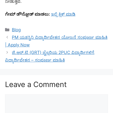
ನೀಡುತ್ತವೆ.
ಗೇಮ್ ಡೌನ್ಲೋಡ್ ಮಾಡಲು:
ಇಲ್ಲಿ ಕ್ಲಿಕ್ ಮಾಡಿ
Categories
Blog
PM ಯಶಸ್ವಿನಿ ವಿದ್ಯಾರ್ಥಿವೇತನ ಯೋಜನೆ ಸಂಪೂರ್ಣ ಮಾಹಿತಿ
| Apply Now
ಜಿ.ಆರ್.ಟಿ (GRT) ಜ್ವೆಲ್ಲರಿಯ 2PUC ವಿದ್ಯಾರ್ಥಿಗಳಿಗೆ
ವಿದ್ಯಾರ್ಥಿವೇತನ – ಸಂಪೂರ್ಣ ಮಾಹಿತಿ
Leave a Comment
Comment