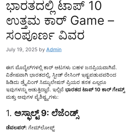
ಭಾರತದಲ್ಲಿ ಟಾಪ್ 10
ಉತ್ತಮ ಕಾರ್ Game –
ಸಂಪೂರ್ಣ ವಿವರ
July 19, 2025
by
Admin
ಈಗ ಮೊಬೈಲ್‌ಗಳಲ್ಲಿ ಕಾರ್ ಆಟಗಳು ಬಹಳ ಜನಪ್ರಿಯವಾಗಿವೆ.
ವಿಶೇಷವಾಗಿ ಭಾರತದಲ್ಲಿ, ಸ್ಪೀಡ್ ರೇಸಿಂಗ್ ಇಷ್ಟಪಡುವವರಿಂದ
ಹಿಡಿದು ಡ್ರೈವಿಂಗ್ ಸಿಮ್ಯುಲೇಷನ್ ಪ್ರಿಯರ ತನಕ ಎಲ್ಲರೂ
ಇವುಗಳನ್ನು ಆಡುತ್ತಿದ್ದಾರೆ. ಇಲ್ಲಿವೆ
ಭಾರತದ ಟಾಪ್ 10 ಕಾರ್ ಗೇಮ್ಸ್
ಮತ್ತು ಅವುಗಳ ವೈಶಿಷ್ಟ್ಯಗಳು:
1.
ಅಸ್ಫಾಲ್ಟ್ 9: ಲೆಜೆಂಡ್ಸ್
ಡೆವಲಪರ್:
ಗೇಮ್‌ಲೋಫ್ಟ್