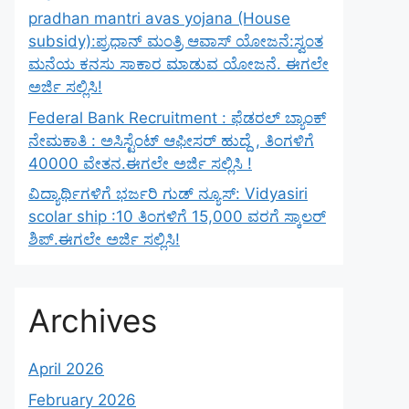
pradhan mantri avas yojana (House
subsidy):ಪ್ರಧಾನ್ ಮಂತ್ರಿ ಆವಾಸ್ ಯೋಜನೆ:ಸ್ವಂತ
ಮನೆಯ ಕನಸು ಸಾಕಾರ ಮಾಡುವ ಯೋಜನೆ. ಈಗಲೇ
ಅರ್ಜಿ ಸಲ್ಲಿಸಿ!
Federal Bank Recruitment : ಫೆಡರಲ್ ಬ್ಯಾಂಕ್
ನೇಮಕಾತಿ : ಅಸಿಸ್ಟೆಂಟ್ ಆಫೀಸರ್ ಹುದ್ದೆ , ತಿಂಗಳಿಗೆ
40000 ವೇತನ.ಈಗಲೇ ಅರ್ಜಿ ಸಲ್ಲಿಸಿ !
ವಿದ್ಯಾರ್ಥಿಗಳಿಗೆ ಭರ್ಜರಿ ಗುಡ್ ನ್ಯೂಸ್: Vidyasiri
scolar ship :10 ತಿಂಗಳಿಗೆ 15,000 ವರಗೆ ಸ್ಕಾಲರ್
ಶಿಪ್.ಈಗಲೇ ಅರ್ಜಿ ಸಲ್ಲಿಸಿ!
Archives
April 2026
February 2026