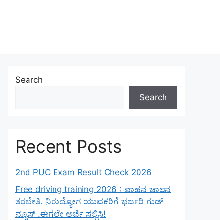
Search
Search
Recent Posts
2nd PUC Exam Result Check 2026
Free driving training 2026 : ವಾಹನ ಚಾಲನ
ತರಬೇತಿ. ನಿರುದ್ಯೋಗ ಯುವಕರಿಗೆ ಭರ್ಜರಿ ಗುಡ್
ನ್ಯೂಸ್ .ಈಗಲೇ ಅರ್ಜಿ ಸಲ್ಲಿಸಿ!