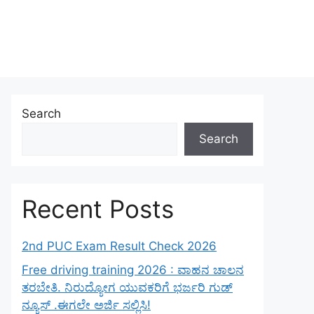
Search
Search
Recent Posts
2nd PUC Exam Result Check 2026
Free driving training 2026 : ವಾಹನ ಚಾಲನ
ತರಬೇತಿ. ನಿರುದ್ಯೋಗ ಯುವಕರಿಗೆ ಭರ್ಜರಿ ಗುಡ್
ನ್ಯೂಸ್ .ಈಗಲೇ ಅರ್ಜಿ ಸಲ್ಲಿಸಿ!