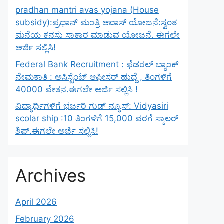
pradhan mantri avas yojana (House
subsidy):ಪ್ರಧಾನ್ ಮಂತ್ರಿ ಆವಾಸ್ ಯೋಜನೆ:ಸ್ವಂತ
ಮನೆಯ ಕನಸು ಸಾಕಾರ ಮಾಡುವ ಯೋಜನೆ. ಈಗಲೇ
ಅರ್ಜಿ ಸಲ್ಲಿಸಿ!
Federal Bank Recruitment : ಫೆಡರಲ್ ಬ್ಯಾಂಕ್
ನೇಮಕಾತಿ : ಅಸಿಸ್ಟೆಂಟ್ ಆಫೀಸರ್ ಹುದ್ದೆ , ತಿಂಗಳಿಗೆ
40000 ವೇತನ.ಈಗಲೇ ಅರ್ಜಿ ಸಲ್ಲಿಸಿ !
ವಿದ್ಯಾರ್ಥಿಗಳಿಗೆ ಭರ್ಜರಿ ಗುಡ್ ನ್ಯೂಸ್: Vidyasiri
scolar ship :10 ತಿಂಗಳಿಗೆ 15,000 ವರಗೆ ಸ್ಕಾಲರ್
ಶಿಪ್.ಈಗಲೇ ಅರ್ಜಿ ಸಲ್ಲಿಸಿ!
Archives
April 2026
February 2026