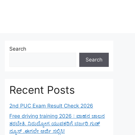
Search
Search
Recent Posts
2nd PUC Exam Result Check 2026
Free driving training 2026 : ವಾಹನ ಚಾಲನ
ತರಬೇತಿ. ನಿರುದ್ಯೋಗ ಯುವಕರಿಗೆ ಭರ್ಜರಿ ಗುಡ್
ನ್ಯೂಸ್ .ಈಗಲೇ ಅರ್ಜಿ ಸಲ್ಲಿಸಿ!