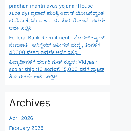
pradhan mantri avas yojana (House
subsidy):ಪ್ರಧಾನ್ ಮಂತ್ರಿ ಆವಾಸ್ ಯೋಜನೆ:ಸ್ವಂತ
ಮನೆಯ ಕನಸು ಸಾಕಾರ ಮಾಡುವ ಯೋಜನೆ. ಈಗಲೇ
ಅರ್ಜಿ ಸಲ್ಲಿಸಿ!
Federal Bank Recruitment : ಫೆಡರಲ್ ಬ್ಯಾಂಕ್
ನೇಮಕಾತಿ : ಅಸಿಸ್ಟೆಂಟ್ ಆಫೀಸರ್ ಹುದ್ದೆ , ತಿಂಗಳಿಗೆ
40000 ವೇತನ.ಈಗಲೇ ಅರ್ಜಿ ಸಲ್ಲಿಸಿ !
ವಿದ್ಯಾರ್ಥಿಗಳಿಗೆ ಭರ್ಜರಿ ಗುಡ್ ನ್ಯೂಸ್: Vidyasiri
scolar ship :10 ತಿಂಗಳಿಗೆ 15,000 ವರಗೆ ಸ್ಕಾಲರ್
ಶಿಪ್.ಈಗಲೇ ಅರ್ಜಿ ಸಲ್ಲಿಸಿ!
Archives
April 2026
February 2026